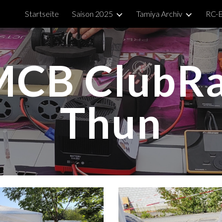
Startseite
Saison 2025
Tamiya Archiv
RC-E
ip to main content
Skip to navigat
CB ClubR
Thun