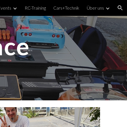
vents
RC-Training
Cars+Technik
Über uns
ion
ace