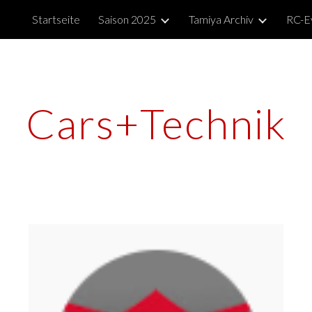
Startseite
Saison 2025
Tamiya Archiv
RC-E
ip to main content
Skip to navigat
Cars+Technik