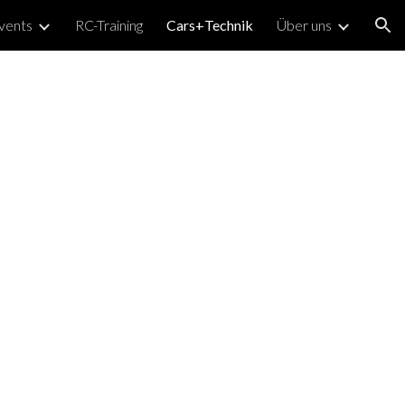
vents
RC-Training
Cars+Technik
Über uns
ion